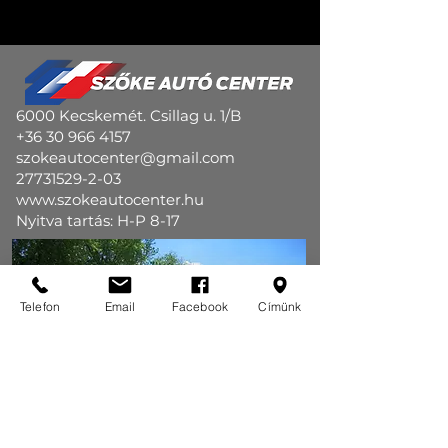
6000 Kecskemét. Csillag u. 1/B
+36 30 966 4157
szokeautocenter@gmail.com
27731529-2-03
www.szokeautocenter.hu
Nyitva tartás: H-P 8-17
Telefon
Email
Facebook
Címünk