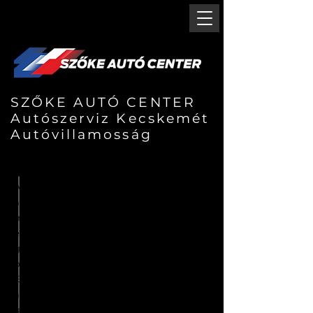
SZŐKE AUTÓ CENTER
Autószerviz Kecskemét
Autóvillamosság
Kedves Érdeklődő!
Autószerelő műhelyünk a sok év alatt
annyi rutinra tett szert, hogy az adott
márkákra szakosodott autószervízekkel
ellentétben mi szinte bármilyen típusú
gépjármű javítását vállalni tudjuk,
prfesszionális minőség mellet.
Egyik fő szolgáltatási tevékenységünk az
autóvillamosság, ahol a régebbi és az
újabb gépjárművek autóvillamossági